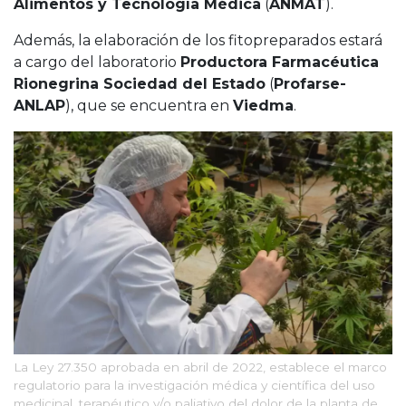
Alimentos y Tecnología Médica
(
ANMAT
).
Además, la elaboración de los fitopreparados estará
a cargo del laboratorio
Productora Farmacéutica
Rionegrina Sociedad del Estado
(
Profarse-
ANLAP
), que se encuentra en
Viedma
.
La Ley 27.350 aprobada en abril de 2022, establece el marco
regulatorio para la investigación médica y científica del uso
medicinal, terapéutico y/o paliativo del dolor de la planta de