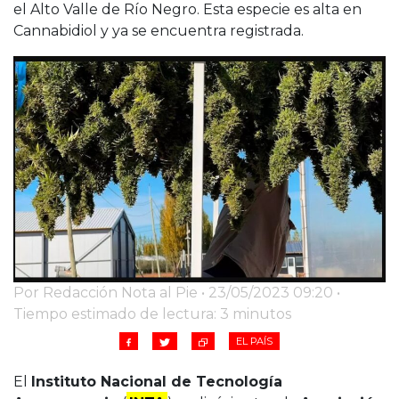
Cruz del Eje
el Alto Valle de Río Negro. Esta especie es alta en
Corredor de Ansenuza
Cannabidiol y ya se encuentra registrada.
La Carlota y zona
Laboulaye y sur
Bell Ville
Río Tercero
Despeñaderos
Por Redacción Nota al Pie • 23/05/2023 09:20 •
Tiempo estimado de lectura: 3 minutos
EL PAÍS
El
Instituto Nacional de Tecnología