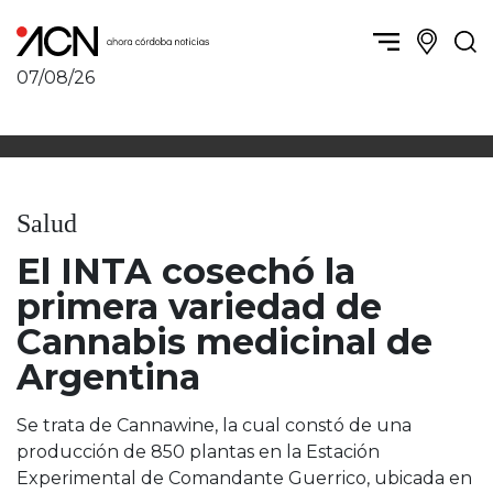
07/08/26
Política y Economía
Córdoba, la ciudad
Córdoba obrera
Sierras Chicas
Sociedad
Río Cuarto y zona
Salud
Córdoba, la Docta
Villa María y zona
Ambiente y sustentabilidad
El INTA cosechó la
San Francisco y zona
Deportes
Traslasierra
primera variedad de
Córdoba diverse
Punilla / Carlos Paz
Cannabis medicinal de
Córdoba independiente
Alta Gracia
Argentina
Nacionales
Marcos Juárez
Internacionales
Río Primero
Se trata de Cannawine, la cual constó de una
Humor
Valle de Calamuchita
producción de 850 plantas en la Estación
Jesús María y norte
Experimental de Comandante Guerrico, ubicada en