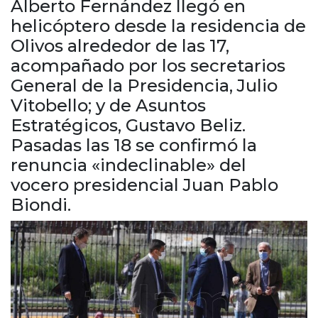
Alberto Fernández llegó en
Cruz del Eje
helicóptero desde la residencia de
Corredor de Ansenuza
Olivos alrededor de las 17,
La Carlota y zona
acompañado por los secretarios
Laboulaye y sur
Bell Ville
General de la Presidencia, Julio
Río Tercero
Vitobello; y de Asuntos
Despeñaderos
Estratégicos, Gustavo Beliz.
Pasadas las 18 se confirmó la
renuncia «indeclinable» del
vocero presidencial Juan Pablo
Biondi.