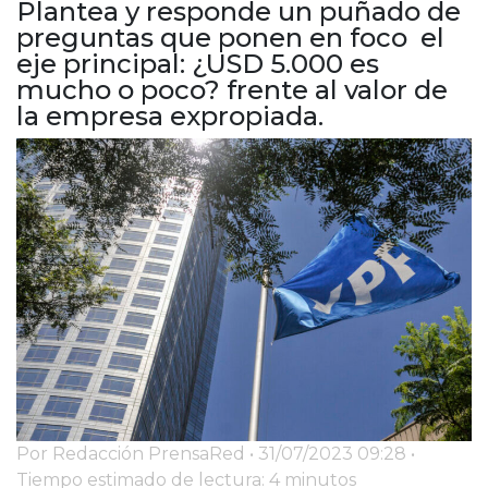
Plantea y responde un puñado de
Cruz del Eje
preguntas que ponen en foco el
Corredor de Ansenuza
eje principal: ¿USD 5.000 es
La Carlota y zona
mucho o poco? frente al valor de
Laboulaye y sur
la empresa expropiada.
Bell Ville
Río Tercero
Despeñaderos
Por Redacción PrensaRed • 31/07/2023 09:28 •
Tiempo estimado de lectura: 4 minutos