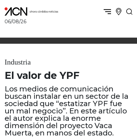
06/08/26
Política y Economía
Córdoba, la ciudad
Córdoba obrera
Sierras Chicas
Sociedad
Río Cuarto y zona
Industria
Córdoba, la Docta
Villa María y zona
Ambiente y sustentabilidad
El valor de YPF
San Francisco y zona
Deportes
Traslasierra
Córdoba diverse
Los medios de comunicación
Punilla / Carlos Paz
buscan instalar en un sector de la
Córdoba independiente
Alta Gracia
sociedad que “estatizar YPF fue
Nacionales
Marcos Juárez
un mal negocio”. En este artículo
Internacionales
Río Primero
el autor explica la enorme
Humor
Valle de Calamuchita
dimensión del proyecto Vaca
Jesús María y norte
Muerta, en manos del estado.