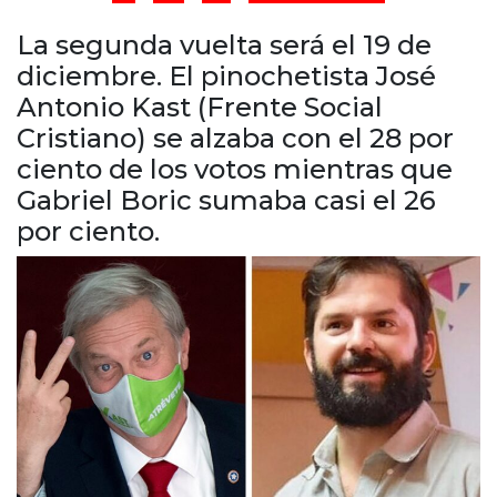
Cruz del Eje
Corredor de Ansenuza
La segunda vuelta será el 19 de
La Carlota y zona
diciembre. El pinochetista José
Laboulaye y sur
Antonio Kast (Frente Social
Bell Ville
Cristiano) se alzaba con el 28 por
Río Tercero
ciento de los votos mientras que
Despeñaderos
Gabriel Boric sumaba casi el 26
por ciento.