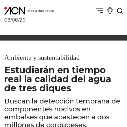
08/08/26
Política y Economía
Córdoba, la ciudad
Córdoba obrera
Sierras Chicas
Sociedad
Río Cuarto y zona
Ambiente y sustentabilidad
Córdoba, la Docta
Villa María y zona
Ambiente y sustentabilidad
Estudiarán en tiempo
San Francisco y zona
Deportes
Traslasierra
real la calidad del agua
Córdoba diverse
Punilla / Carlos Paz
de tres diques
Córdoba independiente
Alta Gracia
Nacionales
Marcos Juárez
Buscan la detección temprana de
Internacionales
Río Primero
componentes nocivos en
Humor
Valle de Calamuchita
embalses que abastecen a dos
Jesús María y norte
millones de cordobeses.