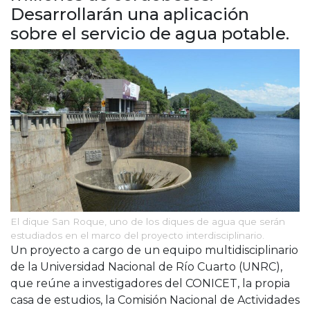
Cruz del Eje
Desarrollarán una aplicación
Corredor de Ansenuza
sobre el servicio de agua potable.
La Carlota y zona
Laboulaye y sur
Bell Ville
Río Tercero
Despeñaderos
El dique San Roque, uno de los diques de agua que serán
estudiados en el marco del proyecto interdisciplinario.
Un proyecto a cargo de un equipo multidisciplinario
de la Universidad Nacional de Río Cuarto (UNRC),
que reúne a investigadores del CONICET, la propia
casa de estudios, la Comisión Nacional de Actividades