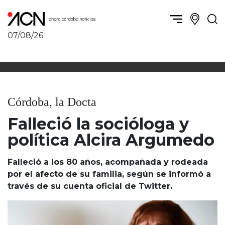
07/08/26
Política y Economía
Córdoba, la ciudad
Córdoba obrera
Sierras Chicas
Sociedad
Río Cuarto y zona
Córdoba, la Docta
Córdoba, la Docta
Villa María y zona
Ambiente y sustentabilidad
Falleció la socióloga y
San Francisco y zona
Deportes
Traslasierra
política Alcira Argumedo
Córdoba diverse
Punilla / Carlos Paz
Córdoba independiente
Alta Gracia
Falleció a los 80 años, acompañada y rodeada
Nacionales
Marcos Juárez
por el afecto de su familia, según se informó a
Internacionales
través de su cuenta oficial de Twitter.
Río Primero
Humor
Valle de Calamuchita
Jesús María y norte