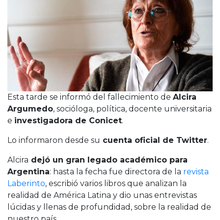
Cruz del Eje
Corredor de Ansenuza
La Carlota y zona
Laboulaye y sur
Bell Ville
Río Tercero
Despeñaderos
Esta tarde se informó del fallecimiento de
Alcira
Argumedo
, socióloga, política, docente universitaria
e
investigadora de Conicet
.
Lo informaron desde su
cuenta oficial de Twitter
.
Alcira
dejó un gran legado académico para
Argentina
: hasta la fecha fue directora de la
revista
Laberinto
, escribió varios libros que analizan la
realidad de América Latina y dio unas entrevistas
lúcidas y llenas de profundidad, sobre la realidad de
nuestro país.