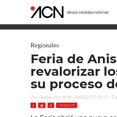
Regionales
Feria de Anis
revalorizar l
su proceso d
Por Redacción ACN • 13/05/2021 00:01 • T
ANISACATE