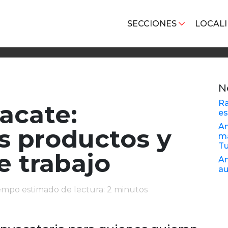
SECCIONES
LOCAL
N
Ra
acate:
es
An
os productos y
ma
Tu
e trabajo
An
au
iempo estimado de lectura: 2 minutos