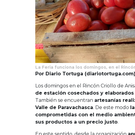
La Feria funciona los domingos, en el Rincón
Por Diario Tortuga (diariotortuga.com
Los domingos en el Rincón Criollo de Anis
de estación cosechados y elaborados 
También se encuentran
artesanías real
Valle de Paravachasca
. De este modo
l
comprometidas con el medio ambiente
sus productos a un precio justo
.
En este sentido, desde la organización
ap