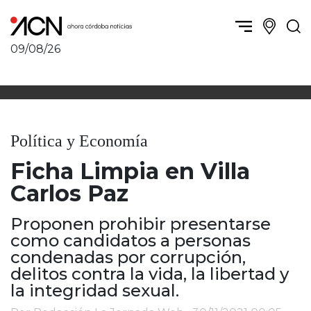
09/08/26
Política y Economía
Córdoba, la ciudad
Córdoba obrera
Sierras Chicas
Sociedad
Río Cuarto y zona
Política y Economía
Córdoba, la Docta
Villa María y zona
Ambiente y sustentabilidad
Ficha Limpia en Villa
San Francisco y zona
Deportes
Traslasierra
Carlos Paz
Córdoba diverse
Punilla / Carlos Paz
Córdoba independiente
Proponen prohibir presentarse
Alta Gracia
Nacionales
como candidatos a personas
Marcos Juárez
Internacionales
condenadas por corrupción,
Río Primero
delitos contra la vida, la libertad y
Humor
Valle de Calamuchita
la integridad sexual.
Jesús María y norte