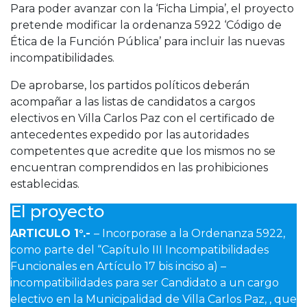
Para poder avanzar con la ‘Ficha Limpia’, el proyecto
pretende modificar la ordenanza 5922 ‘Código de
Ética de la Función Pública’ para incluir las nuevas
incompatibilidades.
De aprobarse, los partidos políticos deberán
acompañar a las listas de candidatos a cargos
electivos en Villa Carlos Paz con el certificado de
antecedentes expedido por las autoridades
competentes que acredite que los mismos no se
encuentran comprendidos en las prohibiciones
establecidas.
El proyecto
ARTICULO 1°.-
– Incorporase a la Ordenanza 5922,
como parte del “Capítulo III Incompatibilidades
Funcionales en Artículo 17 bis inciso a) –
incompatibilidades para ser Candidato a un cargo
electivo en la Municipalidad de Villa Carlos Paz, , que