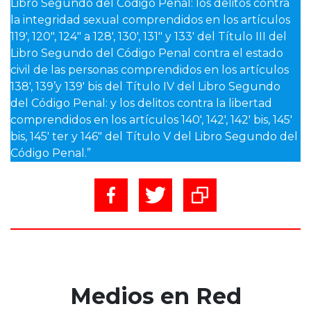
Libro Segundo del Código Penal: los delitos contra
la integridad sexual comprendidos en los artículos
119′, 120″, 124″ a 128′, 130′, 131″ y 133′ del Título III del
Libro Segundo del Código Penal contra el estado
civil de las personas comprendidos en los artículos
138′, 139’y 139′ bis del Título IV del Libro Segundo
del Código Penal: y los delitos contra la libertad
comprendidos en los artículos 140′, 142′, 142′ bis, 145′
bis, 145′ ter y 146″ del Título V del Libro Segundo del
Código Penal.”
Medios en Red