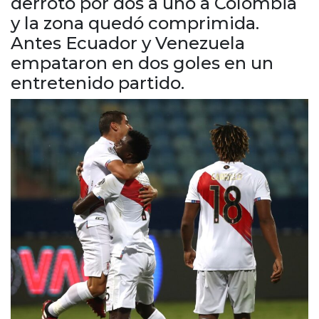
derrotó por dos a uno a Colombia
Cruz del Eje
y la zona quedó comprimida.
Corredor de Ansenuza
Antes Ecuador y Venezuela
La Carlota y zona
empataron en dos goles en un
Laboulaye y sur
entretenido partido.
Bell Ville
Río Tercero
Despeñaderos