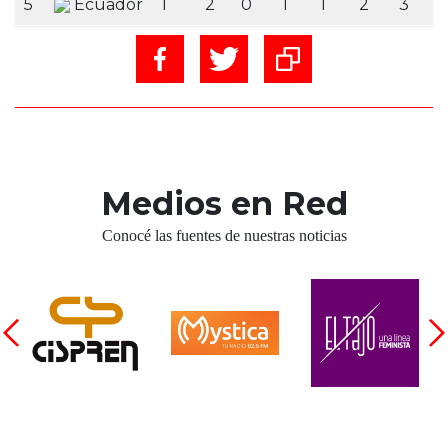
5
Ecuador
1
2
0
1
1
2
3
-
Medios en Red
Conocé las fuentes de nuestras noticias