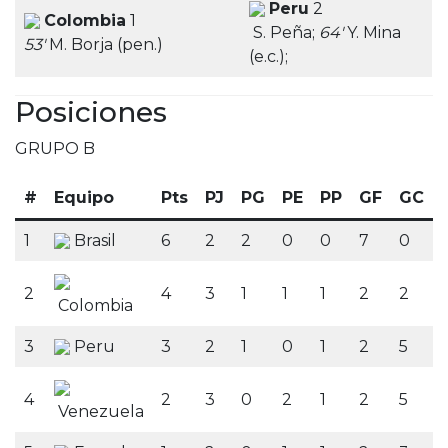
Peru
2
Colombia
1
S. Peña;
64′
Y. Mina
53′
M. Borja (pen.)
(e.c.);
Posiciones
GRUPO B
#
Equipo
Pts
PJ
PG
PE
PP
GF
GC
1
Brasil
6
2
2
0
0
7
0
2
4
3
1
1
1
2
2
Colombia
3
Peru
3
2
1
0
1
2
5
4
2
3
0
2
1
2
5
Venezuela