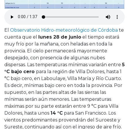
Cruz del Eje
Corredor de Ansenuza
La Carlota y zona
Laboulaye y sur
El
Observatorio Hidro-meteorológico de Córdoba
te
Bell Ville
cuenta que el
lunes 28 de junio
el tiempo estará
Río Tercero
muy frío por la mañana, con heladas en toda la
Despeñaderos
provincia. El cielo permanecerá mayormente
despejado, con presencia de algunas nubes
dispersas. Las temperaturas mínimas variarán entre
5
°C bajo cero
para la región de Villa Dolores, hasta 1
°C bajo cero, en Laboulaye, Villa María y Río Cuarto.
Es decir, mínimas bajo cero en toda la provincia. Por
supuesto, en las partes altas de las sierras las
mínimas serán aún menores. Las temperaturas
máximas por su parte estarán entre 9 °C para Villa
Dolores, hasta unos
14 °C
para San Francisco. Los
vientos predominantes provendrán del Suroeste y
Sureste, continuando así con el ingreso de aire frío.