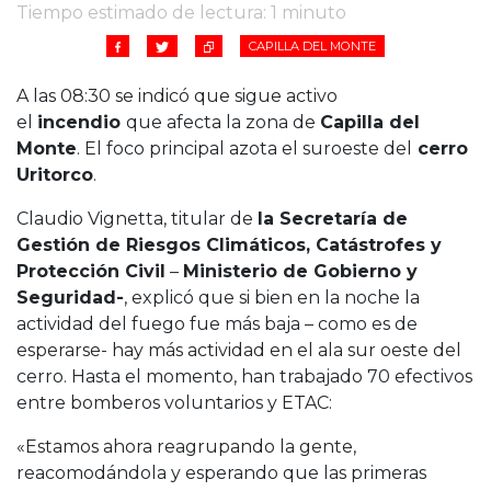
Tiempo estimado de lectura: 1 minuto
CAPILLA DEL MONTE
A las 08:30 se indicó que sigue activo
el
incendio
que afecta la zona de
Capilla del
Monte
. El foco principal azota el suroeste del
cerro
Uritorco
.
Claudio Vignetta, titular de
la Secretaría de
Gestión de Riesgos Climáticos, Catástrofes y
Protección Civil
–
Ministerio de Gobierno y
Seguridad-
, explicó que si bien en la noche la
actividad del fuego fue más baja – como es de
esperarse- hay más actividad en el ala sur oeste del
cerro. Hasta el momento, han trabajado 70 efectivos
entre bomberos voluntarios y ETAC:
«Estamos ahora reagrupando la gente,
reacomodándola y esperando que las primeras