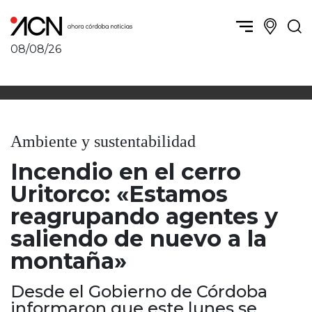
08/08/26
Política y Economía
Córdoba, la ciudad
Córdoba obrera
Sierras Chicas
Sociedad
Río Cuarto y zona
Ambiente y sustentabilidad
Córdoba, la Docta
Villa María y zona
Ambiente y sustentabilidad
Incendio en el cerro
San Francisco y zona
Deportes
Traslasierra
Uritorco: «Estamos
Córdoba diverse
Punilla / Carlos Paz
reagrupando agentes y
Córdoba independiente
Alta Gracia
saliendo de nuevo a la
Nacionales
Marcos Juárez
montaña»
Internacionales
Río Primero
Humor
Valle de Calamuchita
Desde el Gobierno de Córdoba
Jesús María y norte
informaron que este lunes se