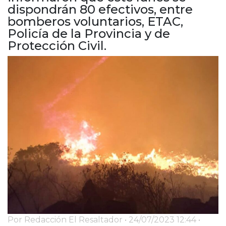
Cruz del Eje
dispondrán 80 efectivos, entre
Corredor de Ansenuza
bomberos voluntarios, ETAC,
La Carlota y zona
Policía de la Provincia y de
Protección Civil.
Laboulaye y sur
Bell Ville
Río Tercero
Despeñaderos
Por Redacción El Resaltador • 24/07/2023 12:44 •