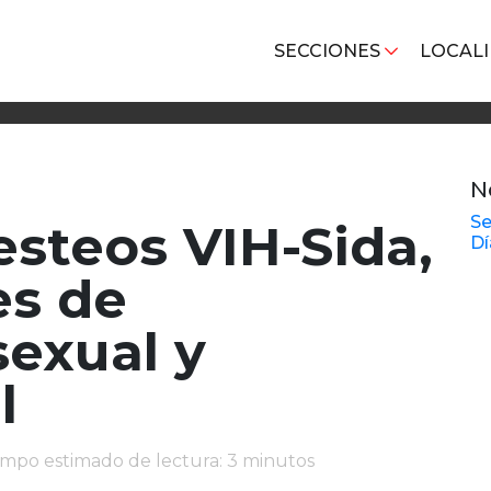
SECCIONES
LOCAL
N
Se
esteos VIH-Sida,
Dí
s de
sexual y
l
iempo estimado de lectura: 3 minutos