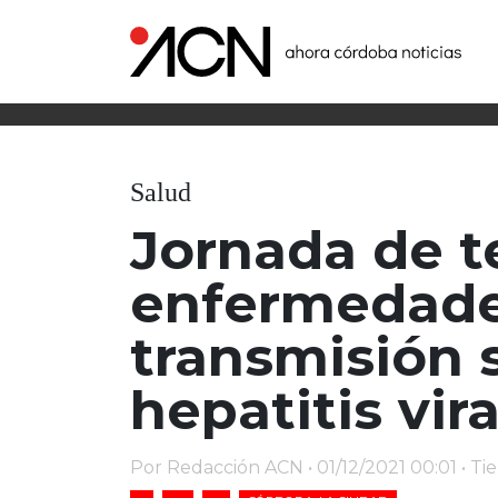
Salud
Jornada de t
enfermedade
transmisión 
hepatitis vira
Por Redacción ACN • 01/12/2021 00:01 • T