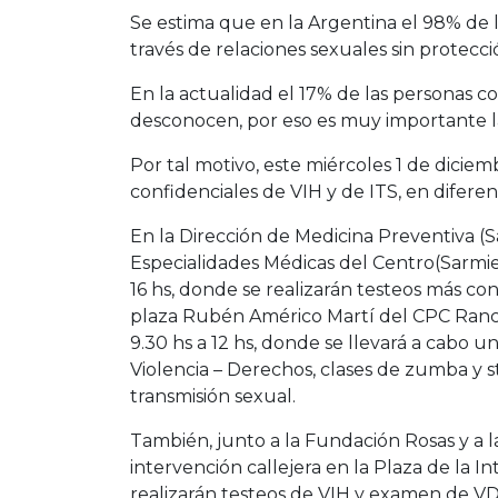
Se estima que en la Argentina el 98% de 
través de relaciones sexuales sin protecci
En la actualidad el 17% de las personas 
desconocen, por eso es muy importante l
Por tal motivo, este miércoles 1 de diciemb
confidenciales de VIH y de ITS, en diferen
En la Dirección de Medicina Preventiva (Sa
Especialidades Médicas del Centro(Sarmie
16 hs, donde se realizarán testeos más con
plaza Rubén Américo Martí del CPC Ran
9.30 hs a 12 hs, donde se llevará a cabo 
Violencia – Derechos, clases de zumba y
transmisión sexual.
También, junto a la Fundación Rosas y a l
intervención callejera en la Plaza de la I
realizarán testeos de VIH y examen de VDRL