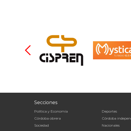
Secciones
Política y Economía
Deportes
Córdoba obrera
Córdoba indepen
Sociedad
Nacionales