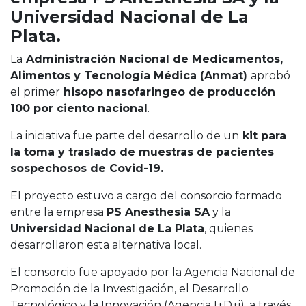
Cruz del Eje
Universidad Nacional de La
Corredor de Ansenuza
Plata.
La Carlota y zona
La
Administración Nacional de Medicamentos,
Laboulaye y sur
Alimentos y Tecnología Médica (Anmat)
aprobó
Bell Ville
el primer
hisopo nasofaringeo de producción
Río Tercero
100 por ciento nacional
.
Despeñaderos
La iniciativa fue parte del desarrollo de un
kit para
la toma y traslado de muestras de pacientes
sospechosos de Covid-19.
El proyecto estuvo a cargo del consorcio formado
entre la empresa
PS Anesthesia SA
y la
Universidad Nacional de La Plata
, quienes
desarrollaron esta alternativa local.
El consorcio fue apoyado por la Agencia Nacional de
Promoción de la Investigación, el Desarrollo
Tecnológico y la Innovación (Agencia I+D+i), a través