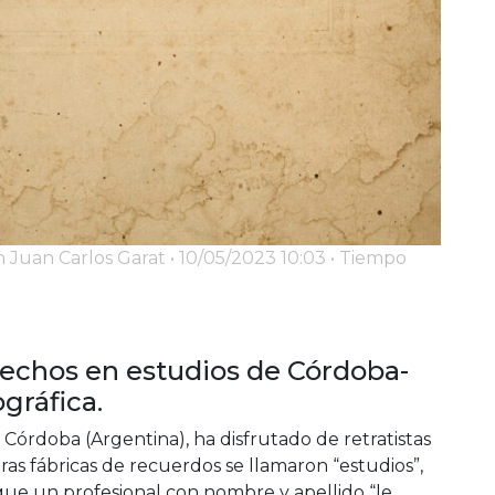
uan Carlos Garat • 10/05/2023 10:03 • Tiempo
hechos en estudios de Córdoba-
ográfica.
Córdoba (Argentina), ha disfrutado de retratistas
as fábricas de recuerdos se llamaron “estudios”,
ue un profesional con nombre y apellido “le