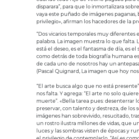
disparara”, para que lo inmortalizara sobr
vaya este puñado de imágenes paganas, bi
privilegio», afirman los hacedores de la p
“Dos vicarios temporales muy diferentes es
palabra. La imagen muestra lo que falta. 
está el deseo, es el fantasma de día, es el 
como detrás de toda biografía humana est
de cada uno de nosotros hay un antepasad
(Pascal Quignard, La imagen que hoy nos f
“El arte busca algo que no está presente
nos falta. Y agrega: “El arte no solo quie
muerte”. «Bella tarea pues: desenterrar l
preservar, con talento y destreza, de los 
imágenes han sobrevivido, resucitado, t
un rostro ilustra millones de vidas, que un
luces y las sombras visten de épocas y r
el privilegio de contemplarlo. “Así es como