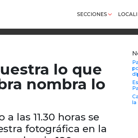
SECCIONES
LOCAL
N
Pa
estra lo que
po
di
abra nombra lo
Es
Pa
Ca
la
 a las 11.30 horas se
tra fotográfica en la