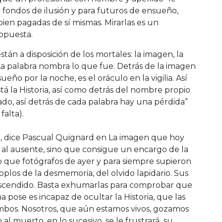
e fondos de ilusión y para futuros de ensueño,
en pagadas de sí mismas. Mirarlas es un
ropuesta.
tán a disposición de los mortales: la imagen, la
La palabra nombra lo que fue. Detrás de la imagen
sueño por la noche, es el oráculo en la vigilia. Así
á la Historia, así como detrás del nombre propio
o, así detrás de cada palabra hay una pérdida”
alta).
”, dice Pascual Quignard en La imagen que hoy
re al ausente, sino que consigue un encargo de la
o que fotógrafos de ayer y para siempre supieron
soplos de la desmemoria, del olvido lapidario. Sus
rascendido. Basta exhumarlas para comprobar que
a pose es incapaz de ocultar la Historia, que las
umbos. Nosotros, que aún estamos vivos, gozamos
 al muerto, en lo sucesivo, se le frustrará su