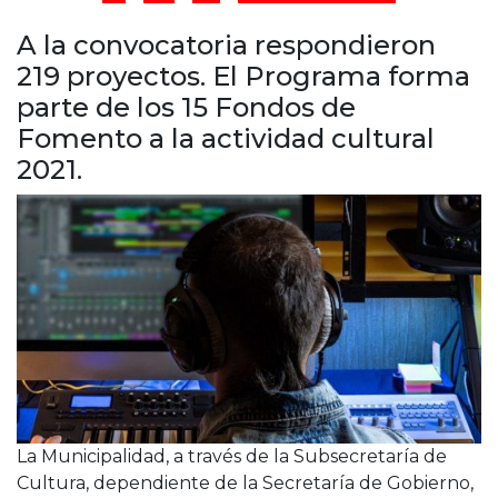
Cruz del Eje
Corredor de Ansenuza
A la convocatoria respondieron
La Carlota y zona
219 proyectos. El Programa forma
Laboulaye y sur
parte de los 15 Fondos de
Bell Ville
Fomento a la actividad cultural
Río Tercero
2021.
Despeñaderos
La Municipalidad, a través de la Subsecretaría de
Cultura, dependiente de la Secretaría de Gobierno,