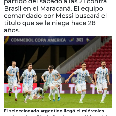
partido del sábado a las 21 contra
Cruz del Eje
Brasil en el Maracaná. El equipo
Corredor de Ansenuza
comandado por Messi buscará el
La Carlota y zona
título que se le niega hace 28
Laboulaye y sur
años.
Bell Ville
Río Tercero
Despeñaderos
El seleccionado argentino llegó el miércoles