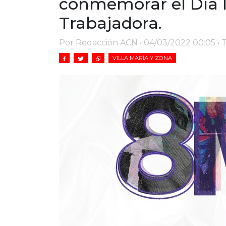
conmemorar el Día I
Trabajadora.
Por Redacción ACN • 04/03/2022 00:05 • 
VILLA MARÍA Y ZONA