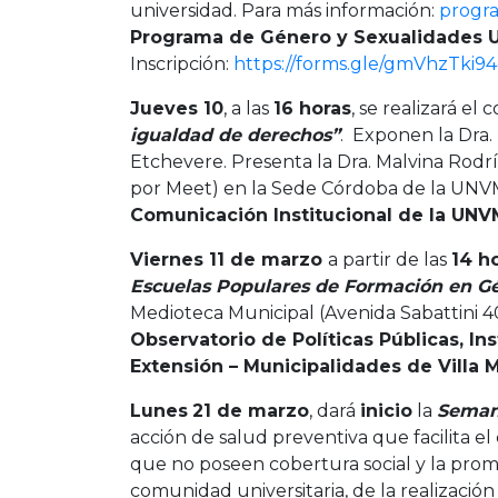
universidad. Para más información:
progr
Programa de Género y Sexualidades U
Inscripción:
https://forms.gle/gmVhzTki
Jueves 10
, a las
16 horas
, se realizará el
igualdad de derechos”
. Exponen la Dra.
Etchevere. Presenta la Dra. Malvina Rodr
por Meet) en la Sede Córdoba de la UNVM 
Comunicación Institucional de la UNV
Viernes 11 de marzo
a partir de las
14 h
Escuelas Populares de Formación en Gé
Medioteca Municipal (Avenida Sabattini 4
Observatorio de Políticas Públicas, Ins
Extensión – Municipalidades de Villa M
Lunes
21 de marzo
, dará
inicio
la
Semana
acción de salud preventiva que facilita el
que no poseen cobertura social y la promo
comunidad universitaria, de la realizaci