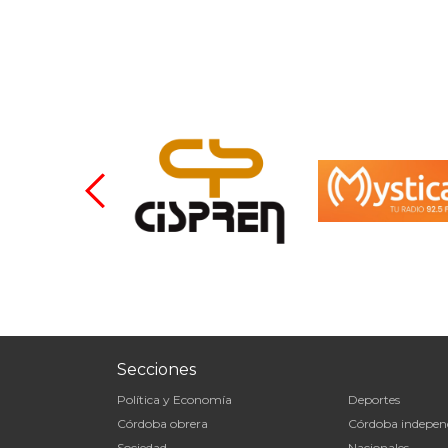
Secciones
Política y Economía
Deportes
Córdoba obrera
Córdoba indepen
Sociedad
Nacionales