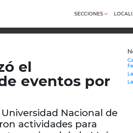
SECCIONES
LOCAL
N
Ca
ó el
Fe
La
de eventos por
La
a Universidad Nacional de
aron actividades para