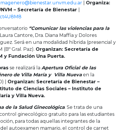
amagenero@bienestar.unvm.edu.ar
|
Organiza:
NVM – Secretaría de Bienestar
|
94ct4U8M8
 conversatorio
“
Comunicar las violencias para la
 Laura Cantore, Dra. Diana Maffía y Dolores
íguez. Será en una modalidad híbrida (presencial y
(Bº Gral. Paz).
Organizan: Secretaría de
M y Fundación Una Puerta.
oras
se realizará la
Apertura Oficial de las
nero de Villa María y Villa Nueva
en la
0) |
Organizan: Secretaría de Bienestar –
tituto de Ciencias Sociales – Instituto de
aría y Villa Nueva.
 de la Salud Ginecológica
. Se trata de una
 control ginecológico gratuito para las estudiantes
ción, para todas aquellas integrantes de la
ón del autoexamen mamario, el control de carnet