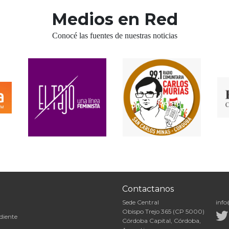
Medios en Red
Conocé las fuentes de nuestras noticias
Contactanos
Sede Central
info
Obispo Trejo 365 (CP 5000)
diente
Córdoba Capital, Córdoba,