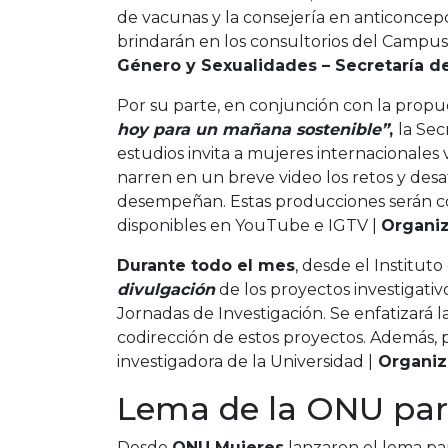
de vacunas y la consejería en anticoncepci
brindarán en los consultorios del Campus
Género y Sexualidades – Secretaría de
Por su parte, en conjunción con la prop
hoy para un mañana sostenible”
,
la Sec
estudios invita a mujeres internacionales
narren en un breve video los retos y desaf
desempeñan. Estas producciones serán c
disponibles en YouTube e IGTV |
Organiz
Durante todo el mes
, desde el Institut
divulgación
de los proyectos investigativ
Jornadas de Investigación. Se enfatizará l
codirección de estos proyectos. Además, 
investigadora de la Universidad |
Organiza
Lema de la ONU pa
Desde
ONU Mujeres
lanzaron el lema par