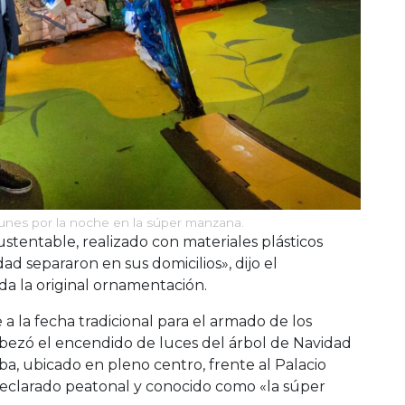
 lunes por la noche en la súper manzana.
tentable, realizado con materiales plásticos
ad separaron en sus domicilios», dijo el
a la original ornamentación.
a la fecha tradicional para el armado de los
cabezó el encendido de luces del árbol de Navidad
a, ubicado en pleno centro, frente al Palacio
 declarado peatonal y conocido como «la súper