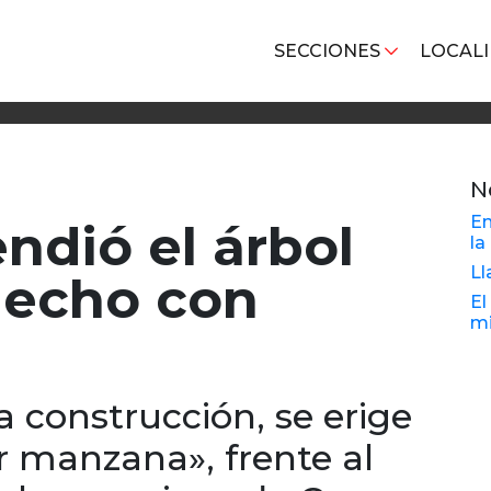
SECCIONES
LOCAL
N
En
ndió el árbol
la
Ll
hecho con
El
mi
a construcción, se erige
r manzana», frente al