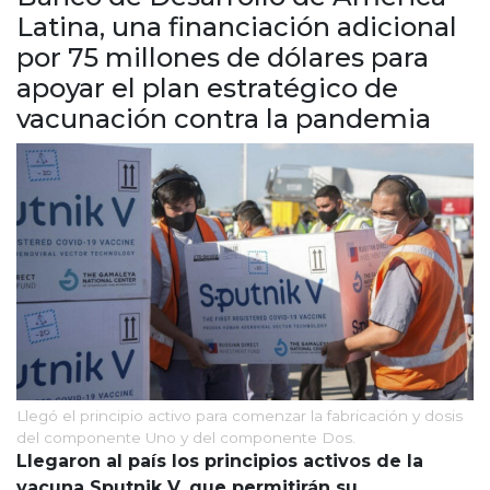
Cruz del Eje
Latina, una financiación adicional
Corredor de Ansenuza
por 75 millones de dólares para
La Carlota y zona
apoyar el plan estratégico de
Laboulaye y sur
vacunación contra la pandemia
Bell Ville
Río Tercero
Despeñaderos
Llegó el principio activo para comenzar la fabricación y dosis
del componente Uno y del componente Dos.
Llegaron al país los principios activos de la
vacuna Sputnik V, que permitirán su