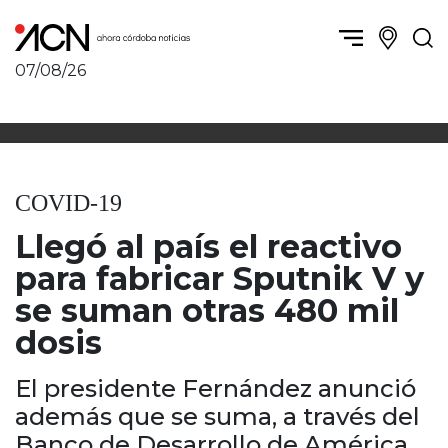
07/08/26
Política y Economía
Córdoba, la ciudad
Córdoba obrera
Sierras Chicas
Sociedad
Río Cuarto y zona
COVID-19
Córdoba, la Docta
Villa María y zona
Ambiente y sustentabilidad
Llegó al país el reactivo
San Francisco y zona
Deportes
Traslasierra
para fabricar Sputnik V y
Córdoba diverse
Punilla / Carlos Paz
se suman otras 480 mil
Córdoba independiente
Alta Gracia
dosis
Nacionales
Marcos Juárez
Internacionales
Río Primero
El presidente Fernández anunció
Humor
Valle de Calamuchita
además que se suma, a través del
Jesús María y norte
Banco de Desarrollo de América