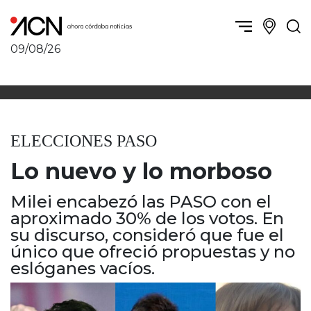
09/08/26
Política y Economía
Córdoba, la ciudad
Córdoba obrera
Sierras Chicas
Sociedad
Río Cuarto y zona
ELECCIONES PASO
Córdoba, la Docta
Villa María y zona
Ambiente y sustentabilidad
Lo nuevo y lo morboso
San Francisco y zona
Deportes
Traslasierra
Córdoba diverse
Milei encabezó las PASO con el
Punilla / Carlos Paz
aproximado 30% de los votos. En
Córdoba independiente
Alta Gracia
su discurso, consideró que fue el
Nacionales
Marcos Juárez
único que ofreció propuestas y no
Internacionales
Río Primero
eslóganes vacíos.
Humor
Valle de Calamuchita
Jesús María y norte