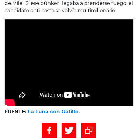
de Milei. Si ese búnker llegaba a prenderse fuego, el
candidato anti-casta se volvía multimillonario.
FUENTE:
La Luna con Gatillo.