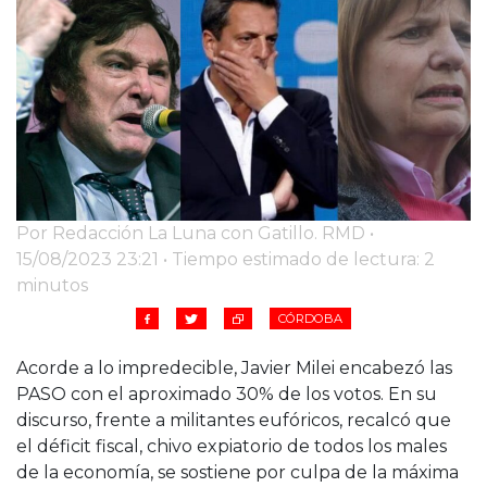
Cruz del Eje
Corredor de Ansenuza
La Carlota y zona
Laboulaye y sur
Bell Ville
Río Tercero
Despeñaderos
Por Redacción La Luna con Gatillo. RMD •
15/08/2023 23:21 • Tiempo estimado de lectura: 2
minutos
CÓRDOBA
Acorde a lo impredecible, Javier Milei encabezó las
PASO con el aproximado 30% de los votos. En su
discurso, frente a militantes eufóricos, recalcó que
el déficit fiscal, chivo expiatorio de todos los males
de la economía, se sostiene por culpa de la máxima