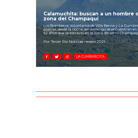
Calamuchita: buscan a un hombre q
zona del Champaquí
Los Bomberos Voluntarios de Villa Berna y La Cumbre
policial, desde la noche del domingo se encuentran e
62 años que se extravió en la zona del cerro Champaq
Por Tercer Río Noticias • enero 2021
LA CUMBRECITA