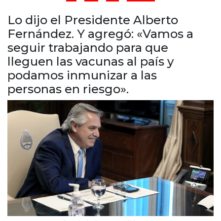
Cruz del Eje
Corredor de Ansenuza
Lo dijo el Presidente Alberto
La Carlota y zona
Fernández. Y agregó: «Vamos a
Laboulaye y sur
seguir trabajando para que
Bell Ville
lleguen las vacunas al país y
Río Tercero
podamos inmunizar a las
Despeñaderos
personas en riesgo».