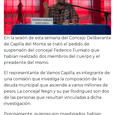
Cruz del Eje
Corredor de Ansenuza
La Carlota y zona
Laboulaye y sur
Bell Ville
Río Tercero
En la sesión de esta semana del Concejo Deliberante
Despeñaderos
de Capilla del Monte se trató el pedido de
suspensión del concejal Federico Fumiato que
habían realizado dos miembros del cuerpo y el
presidente del mismo.
El representante de Vamos Capilla, es integrante de
una comisión que investiga la composición de la
deuda municipal que asciende a varios millones de
pesos. La concejal Negri y su par Rodriguez son dos
de las personas que resultan vinculadas a dicha
investigación.
Precisamente, quienes son investigados, habían