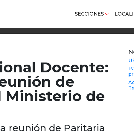
SECCIONES
LOCAL
N
U
cional Docente:
Pa
pr
reunión de
Ac
Tr
 Ministerio de
a reunión de Paritaria