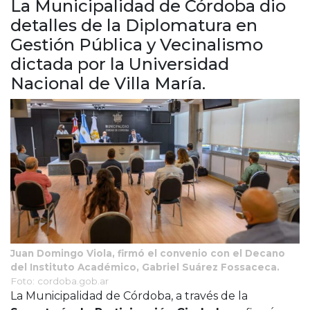
La Municipalidad de Córdoba dio
Cruz del Eje
detalles de la Diplomatura en
Corredor de Ansenuza
Gestión Pública y Vecinalismo
La Carlota y zona
dictada por la Universidad
Laboulaye y sur
Bell Ville
Nacional de Villa María.
Río Tercero
Despeñaderos
Juan Domingo Viola, firmó el convenio con el Decano
del Instituto Académico, Gabriel Suárez Fossaceca.
Foto: cordoba.gob.ar
La Municipalidad de Córdoba, a través de la