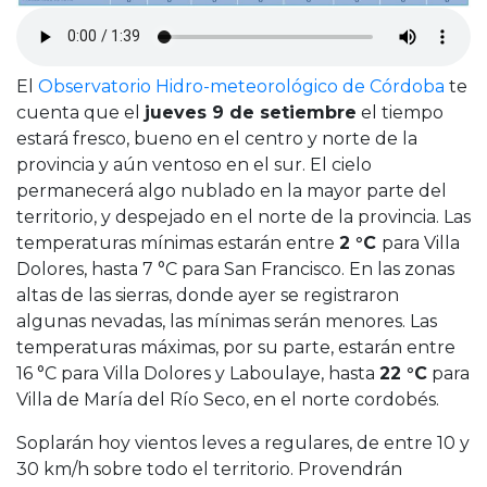
Cruz del Eje
Corredor de Ansenuza
La Carlota y zona
El
Observatorio Hidro-meteorológico de Córdoba
te
Laboulaye y sur
cuenta que el
jueves 9 de setiembre
el tiempo
Bell Ville
estará fresco, bueno en el centro y norte de la
Río Tercero
provincia y aún ventoso en el sur. El cielo
Despeñaderos
permanecerá algo nublado en la mayor parte del
territorio, y despejado en el norte de la provincia. Las
temperaturas mínimas estarán entre
2 °C
para Villa
Dolores, hasta 7 °C para San Francisco. En las zonas
altas de las sierras, donde ayer se registraron
algunas nevadas, las mínimas serán menores. Las
temperaturas máximas, por su parte, estarán entre
16 °C para Villa Dolores y Laboulaye, hasta
22 °C
para
Villa de María del Río Seco, en el norte cordobés.
Soplarán hoy vientos leves a regulares, de entre 10 y
30 km/h sobre todo el territorio. Provendrán