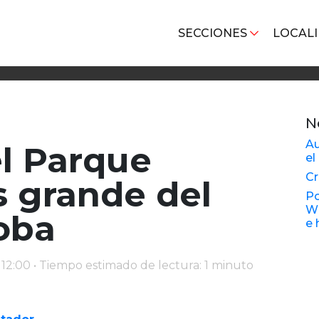
SECCIONES
LOCAL
N
Au
el Parque
el
Cr
 grande del
Po
Wh
oba
e 
 12:00 • Tiempo estimado de lectura: 1 minuto