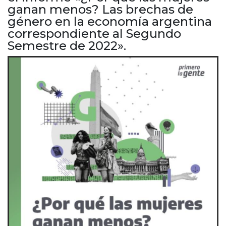
Cruz del Eje
ganan menos? Las brechas de
Corredor de Ansenuza
género en la economía argentina
La Carlota y zona
correspondiente al Segundo
Semestre de 2022».
Laboulaye y sur
Bell Ville
Río Tercero
Despeñaderos