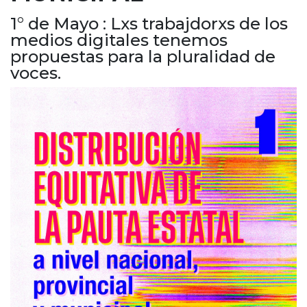
Cruz del Eje
1° de Mayo : Lxs trabajdorxs de los
Corredor de Ansenuza
medios digitales tenemos
La Carlota y zona
propuestas para la pluralidad de
Laboulaye y sur
voces.
Bell Ville
Río Tercero
Despeñaderos