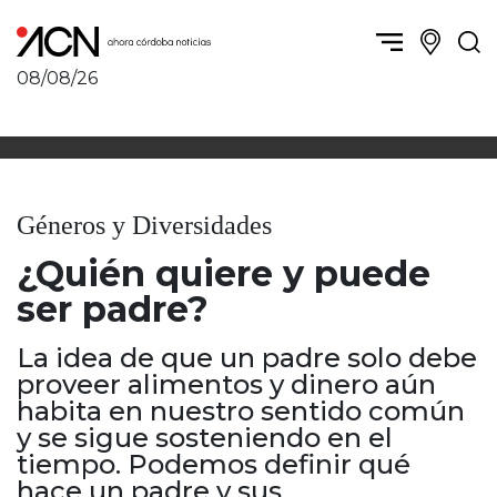
08/08/26
Política y Economía
Córdoba, la ciudad
Córdoba obrera
Sierras Chicas
Sociedad
Río Cuarto y zona
Géneros y Diversidades
Córdoba, la Docta
Villa María y zona
Ambiente y sustentabilidad
¿Quién quiere y puede
San Francisco y zona
Deportes
Traslasierra
ser padre?
Córdoba diverse
Punilla / Carlos Paz
Córdoba independiente
La idea de que un padre solo debe
Alta Gracia
Nacionales
proveer alimentos y dinero aún
Marcos Juárez
Internacionales
habita en nuestro sentido común
Río Primero
y se sigue sosteniendo en el
Humor
Valle de Calamuchita
tiempo. Podemos definir qué
Jesús María y norte
hace un padre y sus