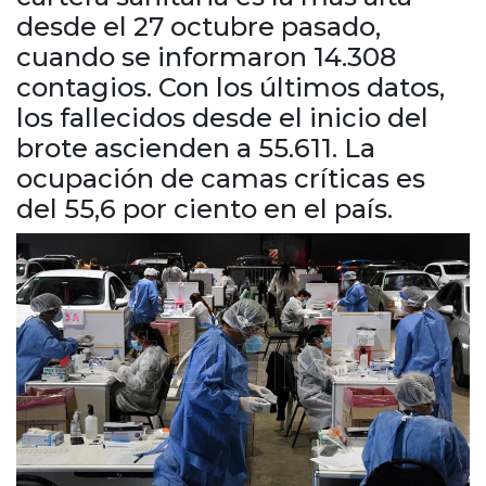
Cruz del Eje
desde el 27 octubre pasado,
Corredor de Ansenuza
cuando se informaron 14.308
La Carlota y zona
contagios. Con los últimos datos,
Laboulaye y sur
los fallecidos desde el inicio del
Bell Ville
brote ascienden a 55.611. La
Río Tercero
ocupación de camas críticas es
Despeñaderos
del 55,6 por ciento en el país.