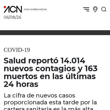
06/08/26
Política y Economía
Córdoba, la ciudad
Córdoba obrera
Sierras Chicas
Sociedad
Río Cuarto y zona
COVID-19
Córdoba, la Docta
Villa María y zona
Ambiente y sustentabilidad
Salud reportó 14.014
San Francisco y zona
Deportes
Traslasierra
nuevos contagios y 163
Córdoba diverse
Punilla / Carlos Paz
muertos en las últimas
Córdoba independiente
Alta Gracia
24 horas
Nacionales
Marcos Juárez
Internacionales
Río Primero
La cifra de nuevos casos
Humor
Valle de Calamuchita
proporcionada esta tarde por la
Jesús María y norte
cartera sanitaria es la más alta