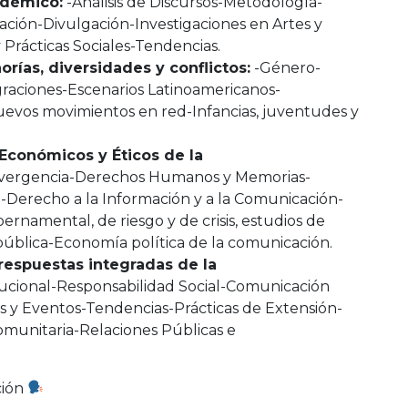
adémico:
-Análisis de Discursos-Metodología-
ación-Divulgación-Investigaciones en Artes y
Prácticas Sociales-Tendencias.
ías, diversidades y conflictos:
-Género-
graciones-Escenarios Latinoamericanos-
uevos movimientos en red-Infancias, juventudes y
 Económicos y Éticos de la
vergencia-Derechos Humanos y Memorias-
-Derecho a la Información y a la Comunicación-
ernamental, de riesgo y de crisis, estudios de
pública-Economía política de la comunicación.
respuestas integradas de la
ucional-Responsabilidad Social-Comunicación
s y Eventos-Tendencias-Prácticas de Extensión-
unitaria-Relaciones Públicas e
ción