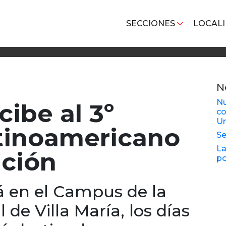
SECCIONES
LOCAL
N
Nu
cibe al 3º
co
Un
tinoamericano
Se
La
ción
po
rá en el Campus de la
de Villa María, los días