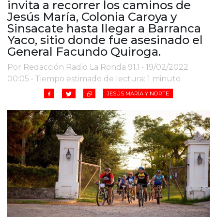
invita a recorrer los caminos de
Cruz del Eje
Jesús María, Colonia Caroya y
Corredor de Ansenuza
Sinsacate hasta llegar a Barranca
La Carlota y zona
Yaco, sitio donde fue asesinado el
Laboulaye y sur
General Facundo Quiroga.
Bell Ville
Por Redacción Radio La Ronda 91.1 • 19/02/2022
Río Tercero
00:05 • Tiempo estimado de lectura: 1 minuto
Despeñaderos
JESÚS MARÍA Y NORTE