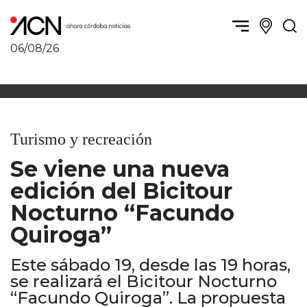
06/08/26
Política y Economía
Córdoba, la ciudad
Córdoba obrera
Sierras Chicas
Sociedad
Río Cuarto y zona
Turismo y recreación
Córdoba, la Docta
Villa María y zona
Ambiente y sustentabilidad
Se viene una nueva
San Francisco y zona
Deportes
Traslasierra
edición del Bicitour
Córdoba diverse
Punilla / Carlos Paz
Nocturno “Facundo
Córdoba independiente
Alta Gracia
Quiroga”
Nacionales
Marcos Juárez
Internacionales
Río Primero
Este sábado 19, desde las 19 horas,
Humor
Valle de Calamuchita
se realizará el Bicitour Nocturno
Jesús María y norte
“Facundo Quiroga”. La propuesta