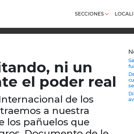
SECCIONES
LOCAL
N
Se
tando, ni un
fu
De
te el poder real
cu
se
Dí
Internacional de los
av
traemos a nuestra
e los pañuelos que
ogros. Documento de le