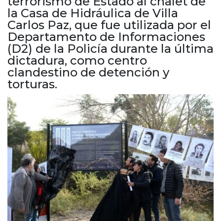
terrorismo de Estado al chalet de
Cruz del Eje
la Casa de Hidráulica de Villa
Corredor de Ansenuza
Carlos Paz, que fue utilizada por el
La Carlota y zona
Departamento de Informaciones
Laboulaye y sur
(D2) de la Policía durante la última
Bell Ville
dictadura, como centro
clandestino de detención y
Río Tercero
torturas.
Despeñaderos