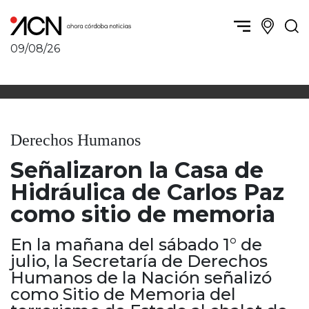
09/08/26
Política y Economía
Córdoba, la ciudad
Córdoba obrera
Sierras Chicas
Sociedad
Río Cuarto y zona
Derechos Humanos
Córdoba, la Docta
Villa María y zona
Ambiente y sustentabilidad
Señalizaron la Casa de
San Francisco y zona
Deportes
Traslasierra
Hidráulica de Carlos Paz
Córdoba diverse
Punilla / Carlos Paz
como sitio de memoria
Córdoba independiente
Alta Gracia
Nacionales
Marcos Juárez
En la mañana del sábado 1° de
Internacionales
Río Primero
julio, la Secretaría de Derechos
Humor
Humanos de la Nación señalizó
Valle de Calamuchita
como Sitio de Memoria del
Jesús María y norte