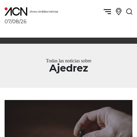
07/08/26
Política y Economía
Córdoba, la ciudad
Córdoba obrera
Sierras Chicas
Sociedad
Río Cuarto y zona
Todas las noticias sobre
Córdoba, la Docta
Villa María y zona
Ajedrez
Ambiente y sustentabilidad
San Francisco y zona
Deportes
Traslasierra
Córdoba diverse
Punilla / Carlos Paz
Córdoba independiente
Alta Gracia
Nacionales
Marcos Juárez
Internacionales
Río Primero
Humor
Valle de Calamuchita
Jesús María y norte