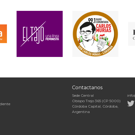
Contactanos
Sede Central
info
Obispo Trejo 365 (CP 5000)
diente
Córdoba Capital, Córdoba,
Argentina