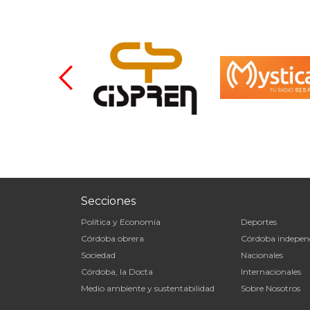
Secciones
Política y Economía
Deportes
Córdoba obrera
Córdoba indepen
Sociedad
Nacionales
Córdoba, la Docta
Internacionales
Medio ambiente y sustentabilidad
Sobre Nosotros