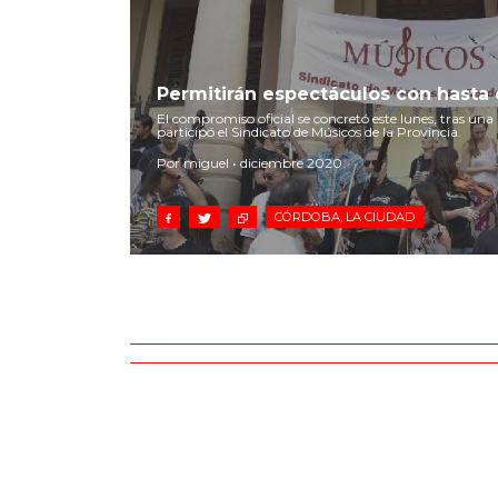
Permitirán espectáculos con hasta
El compromiso oficial se concretó este lunes, tras una
participó el Sindicato de Músicos de la Provincia.
Por miguel • diciembre 2020
CÓRDOBA, LA CIUDAD