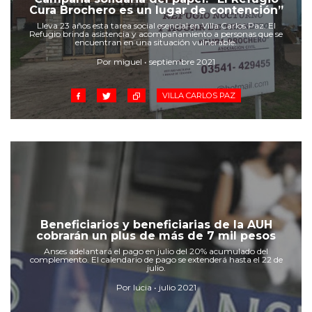
Cruz del Eje
Cura Brochero es un lugar de contención”
Corredor de Ansenuza
Lleva 23 años esta tarea social esencial en Villa Carlos Paz. El
Refugio brinda asistencia y acompañamiento a personas que se
La Carlota y zona
encuentran en una situación vulnerable.
Laboulaye y sur
Por miguel • septiembre 2021
Bell Ville
VILLA CARLOS PAZ
Río Tercero
Despeñaderos
Beneficiarios y beneficiarias de la AUH
cobrarán un plus de más de 7 mil pesos
Anses adelantará el pago en julio del 20% acumulado del
complemento. El calendario de pago se extenderá hasta el 22 de
julio.
Por lucia • julio 2021