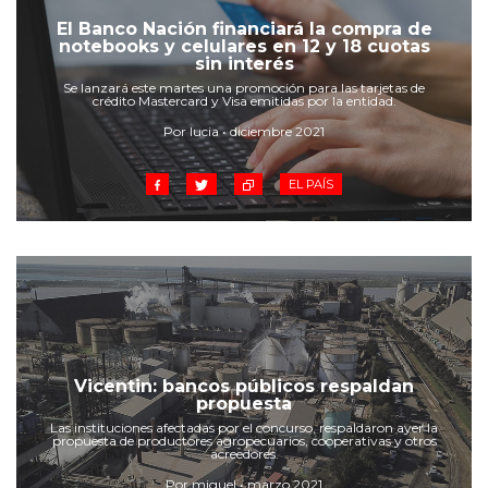
Cruz del Eje
El Banco Nación financiará la compra de
Corredor de Ansenuza
notebooks y celulares en 12 y 18 cuotas
sin interés
La Carlota y zona
Se lanzará este martes una promoción para las tarjetas de
Laboulaye y sur
crédito Mastercard y Visa emitidas por la entidad.
Bell Ville
Por lucia • diciembre 2021
Río Tercero
Despeñaderos
EL PAÍS
Vicentin: bancos públicos respaldan
propuesta
Las instituciones afectadas por el concurso, respaldaron ayer la
propuesta de productores agropecuarios, cooperativas y otros
acreedores.
Por miguel • marzo 2021