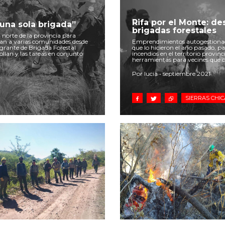
Rifa por el Monte: de
una sola brigada”
brigadas forestales
 norte de la provincia para
otan a varias comunidades desde
Emprendimientos autogestionad
egrante de Brigada Forestal
que lo hicieron el año pasado, p
ollan y las tareas en conjunto
incendios en el territorio provi
herramientas para vecines que c
Por lucia • septiembre 2021
SIERRAS CHI