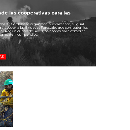
sde las cooperativas para las
os de Córdoba se organizan nuevamente, al igual
ara apoyar a las Brigadas Forestales que combaten los
ncial. Por un cupón de $200, colaborás para comprar
ombaten los incendios.
CAS