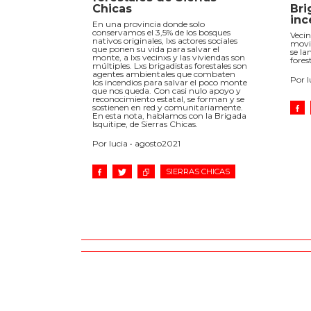
Bri
Chicas
inc
En una provincia donde solo
conservamos el 3,5% de los bosques
Vecin
nativos originales, lxs actores sociales
movil
que ponen su vida para salvar el
se la
monte, a lxs vecinxs y las viviendas son
fores
múltiples. Lxs brigadistas forestales son
agentes ambientales que combaten
Por 
los incendios para salvar el poco monte
que nos queda. Con casi nulo apoyo y
reconocimiento estatal, se forman y se
sostienen en red y comunitariamente.
En esta nota, hablamos con la Brigada
Isquitipe, de Sierras Chicas.
Por lucia • agosto2021
SIERRAS CHICAS