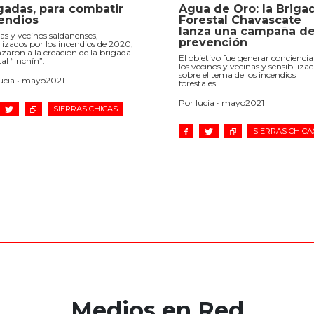
gadas, para combatir
Agua de Oro: la Briga
endios
Forestal Chavascate
lanza una campaña d
as y vecinos saldanenses,
prevención
izados por los incendios de 2020,
nzaron a la creación de la brigada
El objetivo fue generar conciencia
tal “Inchín”.
los vecinos y vecinas y sensibiliza
sobre el tema de los incendios
lucia • mayo2021
forestales.
Por lucia • mayo2021
SIERRAS CHICAS
SIERRAS CHICA
Medios en Red