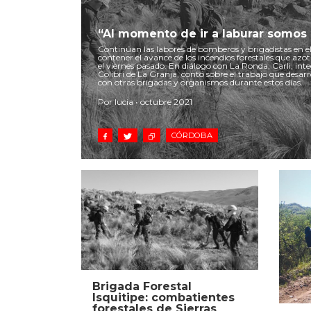
“Al momento de ir a laburar somos 
Continúan las labores de bomberos y brigadistas en el
contener el avance de los incendios forestales que az
el viernes pasado. En diálogo con La Ronda, Carli, int
Colibrí de La Granja, contó sobre el trabajo que desarr
con otras brigadas y organismos durante estos días.
Por lucia • octubre 2021
CÓRDOBA
Brigada Forestal
Isquitipe: combatientes
forestales de Sierras