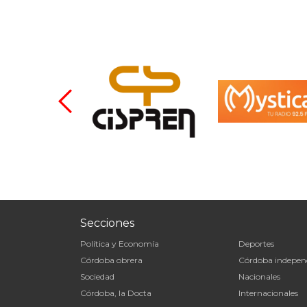
Secciones
Política y Economía
Deportes
Córdoba obrera
Córdoba indepen
Sociedad
Nacionales
Córdoba, la Docta
Internacionales