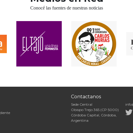
Conocé las fuentes de nuestras noticias
Contactanos
Sede Central
info
Obispo Trejo 365 (CP 5000)
diente
Córdoba Capital, Córdoba,
Argentina