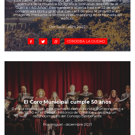
Este jueves, en el Patio Mayor del Cabildo histórico, se realizó la
Cruz del Eje
apertura de la muestra fotográfica “Malvinas después de la
Guerra – 40 Años”. Permanecerá abierta hasta el 22 de abril,
Corredor de Ansenuza
con entrada libre y gratuita. Del 1 al 3 de abril se proyectarán
imágenes mediante la técnica vídeo mapping en la fachada del
La Carlota y zona
edificio.
Laboulaye y sur
Por lucia • abril 2022
Bell Ville
CÓRDOBA, LA CIUDAD
Río Tercero
Despeñaderos
El Coro Municipal cumple 50 años
Para la celebración, este martes el elenco brindará un concierto a
las 10.30 en el Cabildo Histórico de Córdoba y recibirá un
reconocimiento del Concejo Deliberante.
Por miguel • diciembre 2021