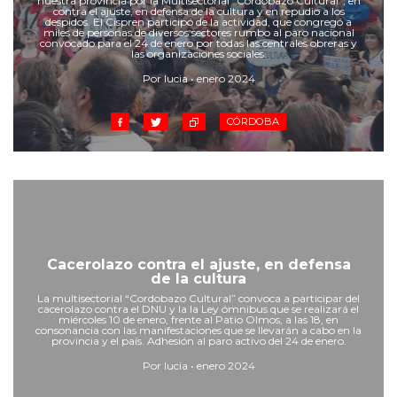
nuestra provincia por la Multisectorial “Cordobazo Cultural”, en
Cruz del Eje
contra el ajuste, en defensa de la cultura y en repudio a los
despidos. El Cispren participó de la actividad, que congregó a
Corredor de Ansenuza
miles de personas de diversos sectores rumbo al paro nacional
convocado para el 24 de enero por todas las centrales obreras y
La Carlota y zona
las organizaciones sociales.
Laboulaye y sur
Por lucia • enero 2024
Bell Ville
CÓRDOBA
Río Tercero
Despeñaderos
Cacerolazo contra el ajuste, en defensa
de la cultura
La multisectorial “Cordobazo Cultural” convoca a participar del
cacerolazo contra el DNU y la la Ley ómnibus que se realizará el
miércoles 10 de enero, frente al Patio Olmos, a las 18, en
consonancia con las manifestaciones que se llevarán a cabo en la
provincia y el país. Adhesión al paro activo del 24 de enero.
Por lucia • enero 2024