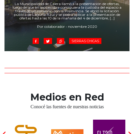
Cruz del Eje
La Municipalidad de Calera llamó a la presentación de ofertas,
luego de que en septiembre consiguiera la custodia del espacio a
Corredor de Ansenuza
través de un convenio con la Pronvincia. Se abrió la licitación
pública de Laguna Azul y se podrá aplicar a la presentación de
La Carlota y zona
ofertas hasta las 10 de la mañana del 4 de diciembre, […]
Laboulaye y sur
Por colaborador • noviembre 2020
Bell Ville
SIERRAS CHICAS
Río Tercero
Despeñaderos
Medios en Red
Conocé las fuentes de nuestras noticias