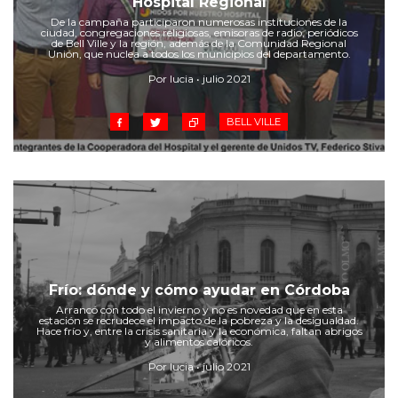
Hospital Regional
Cruz del Eje
De la campaña participaron numerosas instituciones de la
Corredor de Ansenuza
ciudad, congregaciones religiosas, emisoras de radio, periódicos
de Bell Ville y la región, además de la Comunidad Regional
La Carlota y zona
Unión, que nuclea a todos los municipios del departamento.
Laboulaye y sur
Por lucia • julio 2021
Bell Ville
BELL VILLE
Río Tercero
Despeñaderos
Frío: dónde y cómo ayudar en Córdoba
Arrancó con todo el invierno y no es novedad que en esta
estación se recrudece el impacto de la pobreza y la desigualdad.
Hace frío y, entre la crisis sanitaria y la económica, faltan abrigos
y alimentos calóricos.
Por lucia • julio 2021