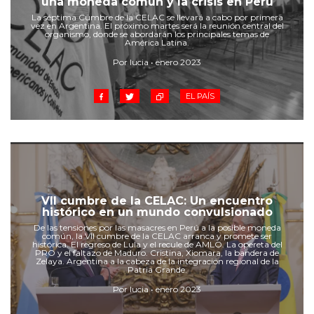
una moneda común y la crisis en Perú
Cruz del Eje
La séptima Cumbre de la CELAC se llevará a cabo por primera
Corredor de Ansenuza
vez en Argentina. El próximo martes será la reunión central del
organismo, donde se abordarán los principales temas de
La Carlota y zona
América Latina.
Laboulaye y sur
Por lucia • enero 2023
Bell Ville
EL PAÍS
Río Tercero
Despeñaderos
VII cumbre de la CELAC: Un encuentro
histórico en un mundo convulsionado
De las tensiones por las masacres en Perú a la posible moneda
común, la VII cumbre de la CELAC arranca y promete ser
histórica. El regreso de Lula y el recule de AMLO. La opereta del
PRO y el faltazo de Maduro. Cristina, Xiomara, la bandera de
Zelaya. Argentina a la cabeza de la integración regional de la
Patria Grande.
Por lucia • enero 2023