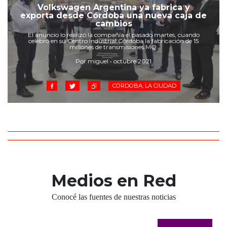
Cruz del Eje
Volkswagen Argentina ya fabrica y
exporta desde Córdoba una nueva caja de
Corredor de Ansenuza
cambios
La Carlota y zona
El anuncio lo realizó la compañía el pasado martes, cuando
celebró en su Centro Industrial Córdoba la fabricación de 15
Laboulaye y sur
millones de transmisiones MQ.
Bell Ville
Por miguel • octubre 2021
Río Tercero
Despeñaderos
CÓRDOBA, LA CIUDAD
Medios en Red
Conocé las fuentes de nuestras noticias