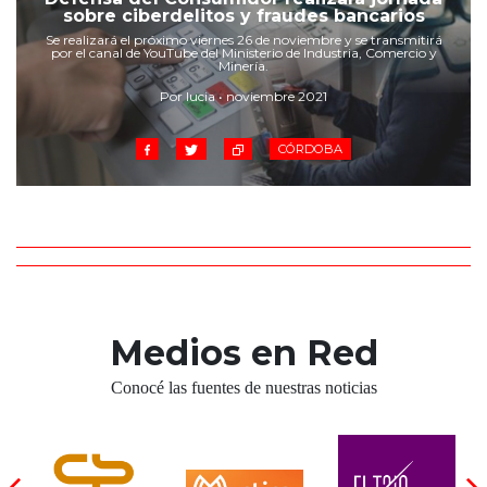
Cruz del Eje
sobre ciberdelitos y fraudes bancarios
Corredor de Ansenuza
Se realizará el próximo viernes 26 de noviembre y se transmitirá
por el canal de YouTube del Ministerio de Industria, Comercio y
La Carlota y zona
Minería.
Laboulaye y sur
Por lucia • noviembre 2021
Bell Ville
CÓRDOBA
Río Tercero
Despeñaderos
Medios en Red
Conocé las fuentes de nuestras noticias