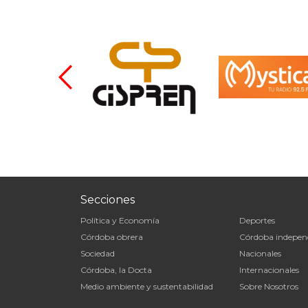
Secciones
Política y Economía
Deportes
Córdoba obrera
Córdoba indepen
Sociedad
Nacionales
Córdoba, la Docta
Internacionales
Medio ambiente y sustentabilidad
Sobre Nosotros