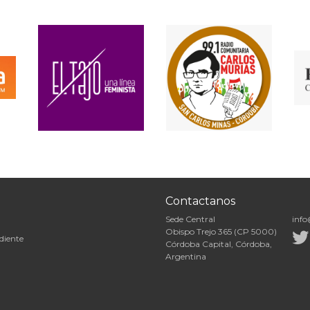
Contactanos
Sede Central
info
Obispo Trejo 365 (CP 5000)
diente
Córdoba Capital, Córdoba,
Argentina