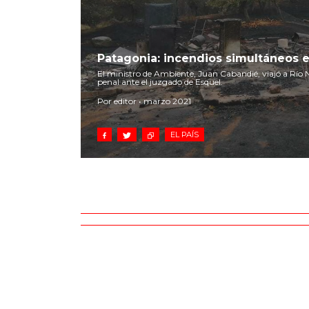
Patagonia: incendios simultáneos e
El ministro de Ambiente, Juan Cabandié, viajó a Río
penal ante el juzgado de Esquel.
Por editor • marzo 2021
EL PAÍS