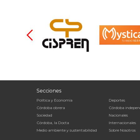
Secciones
Política y Economía
Deportes
Córdoba obrera
Córdoba indepen
Sociedad
Nacionales
Córdoba, la Docta
Internacionales
Medio ambiente y sustentabilidad
Sobre Nosotros