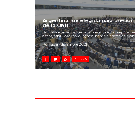
Argentina fue elegida para presidi
de la ONU
Por primera vez, Argentina presidirá el Consejo de 
embajador Federico Villegas quedará al frente del Cons
Por lucia • diciembre 2021
EL PAÍS