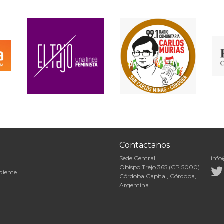
Contactanos
Sede Central
info
Obispo Trejo 365 (CP 5000)
diente
Córdoba Capital, Córdoba,
Argentina