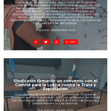
Cruz del Eje
Explotación Sexual y la Trata. Según datos del Programa
Nacional de Rescate, desde el 1 de enero y el 31 de agosto de 2021
Corredor de Ansenuza
fueron rescatadas y asistidas mil víctimas de trata en 20
provincias del país. Las claves contra la trata pasan por
acompañar a las víctimas e investigar la ruta del dinero. Esta
La Carlota y zona
semana se pone en marcha el Programa Nacional de
Reparación de Derechos y Fortalecimiento de las Competencias
Laboulaye y sur
Laborales para las afectadas/os.
Bell Ville
Por lucia • septiembre 2021
Río Tercero
Despeñaderos
EL PAÍS
Sindicatos firmaron un convenio con el
Comité para la Lucha contra la Trata y
Explotación
Una veintena de organizaciones gremiales de Córdoba se
reunieron ayer en el SUM de la UEPC con el Director del Comité
Ejecutivo de lucha contra la Trata y Explotación de Personas y
para la Asistencia a las Victimas.
Por miguel • agosto 2021